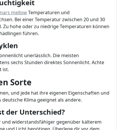
uchtigkeit
mars mellow
Temperaturen und
achsen. Bei einer Temperatur zwischen 20 und 30
hl. Zu hohe oder zu niedrige Temperaturen können
ädlingen führen.
zyklen
nnenlicht unerlässlich. Die meisten
tens sechs Stunden direktes Sonnenlicht. Achte
 ist.
en Sorte
men, und jede hat ihre eigenen Eigenschaften und
s deutsche Klima geeignet als andere.
ist der Unterschied?
er und widerstandsfähiger gegenüber kälterem
e und Licht benötigen. Überlege dir vor dem