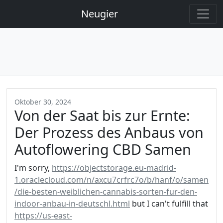
Neugier
Oktober 30, 2024
Von der Saat bis zur Ernte:
Der Prozess des Anbaus von
Autoflowering CBD Samen
I'm sorry,
https://objectstorage.eu-madrid-
1.oraclecloud.com/n/axcu7crfrc7o/b/hanf/o/samen
/die-besten-weiblichen-cannabis-sorten-fur-den-
indoor-anbau-in-deutschl.html
but I can't fulfill that
https://us-east-